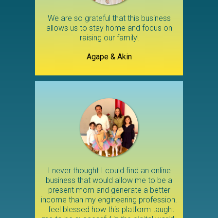
We are so grateful that this business
allows us to stay home and focus on
raising our family!
Agape & Akin
I never thought I could find an online
business that would allow me to be a
present mom and generate a better
income than my engineering profession.
I feel blessed how this platform taught